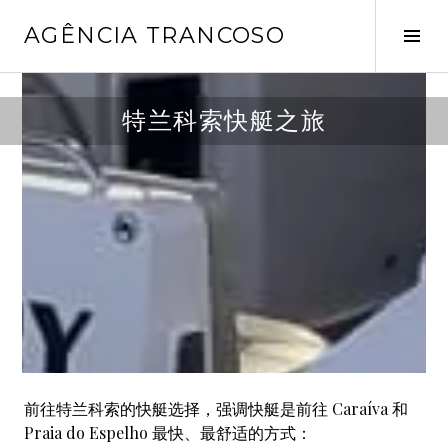
Pular
AGÊNCIA TRANCOSO
para
Alt
o
late
conteúdo
m
特兰科索快艇之旅
a
i
o
6
,
2
0
2
5
前往特兰科索的快艇选择，强调快艇是前往 Caraíva 和
Praia do Espelho 最快、最舒适的方式：