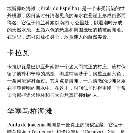
埃斯佩略海滩（Praia do Espelho）是一个未受污染的世
外桃源，因日落时分清澈见底的海水在悬崖上形成倒影而
得名。它位于特兰科索以南约 17 公里处，以退潮时形成
的天然水池、五颜六色的悬崖和周围茂密的植被而闻名。
在这里，您可以放松身心，欣赏迷人的自然美景。
卡拉瓦
卡拉伊瓦是巴伊亚州南部一个迷人而纯正的村庄。该村保
留了质朴和宁静的感觉，街道铺满沙子，房屋五颜六色，
一条河流穿村而过。其亮点是海滩，一片清澈的沙滩沐浴
在平静透明的海水中。在这里，时间似乎过得更慢，非常
适合那些追求纯朴和与大自然真正接触的人。
华塞马桥海滩
Ponta de Juacema 海滩是一处真正的隐秘宝藏。它位于
特兰科索（Trancoso）和卡拉伊瓦（Caraíva）之间，是