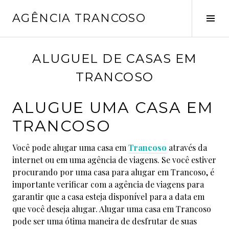
Pular
AGÊNCIA TRANCOSO
para
Alt
o
late
conteúdo
s
ALUGUEL DE CASAS EM
e
TRANCOSO
t
e
ALUGUE UMA CASA EM
m
b
TRANCOSO
r
o
Você pode alugar uma casa em
Trancoso
através da
2
internet ou em uma agência de viagens. Se você estiver
8
procurando por uma casa para alugar em Trancoso, é
,
importante verificar com a agência de viagens para
2
garantir que a casa esteja disponível para a data em
0
que você deseja alugar. Alugar uma casa em Trancoso
2
pode ser uma ótima maneira de desfrutar de suas
2