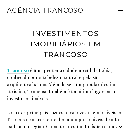
Pular
AGÊNCIA TRANCOSO
para
Alt
o
late
conteúdo
j
INVESTIMENTOS
a
IMOBILIÁRIOS EM
n
e
TRANCOSO
i
r
Trancoso
é uma pequena cidade no sul da Bahia,
o
conhecida por sua beleza natural e pela sua
1
arquitetura baiana. Além de ser um popular destino
1
turístico, Trancoso também é um ótimo lugar para
,
investir em imóveis.
2
0
Uma das principais razões para investir em imóveis em
2
Trancoso é a crescente demanda por imóveis de alto
3
padrão na região. Como um destino turístico cada vez