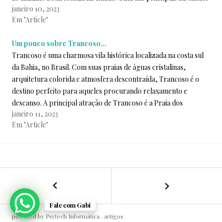
janeiro 10, 2023
oferecidas…
Em "Article"
Um pouco sobre Trancoso…
Trancoso é uma charmosa vila histórica localizada na costa sul
da Bahia, no Brasil. Com suas praias de águas cristalinas,
arquitetura colorida e atmosfera descontraída, Trancoso é o
destino perfeito para aqueles procurando relaxamento e
descanso. A principal atração de Trancoso é a Praia dos
janeiro 11, 2023
Coqueiros, uma praia de areia…
Em "Article"
P
p
←
Um
NAVEGAÇÃO
o
o
pouco
s
r
sobre
DE
t
A
Fale com Gabi
Trancoso…
a
g
powered by Psytech Informática .
artigos
d
ê