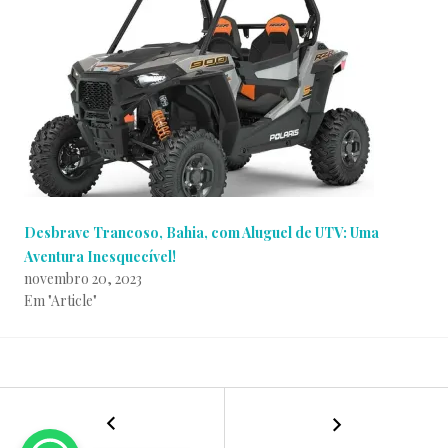
Desbrave Trancoso, Bahia, com Aluguel de UTV: Uma
Aventura Inesquecível!
novembro 20, 2023
Em "Article"
P
p
←
Qual
NAVEGAÇÃO
o
o
a
s
r
melhor
t
A