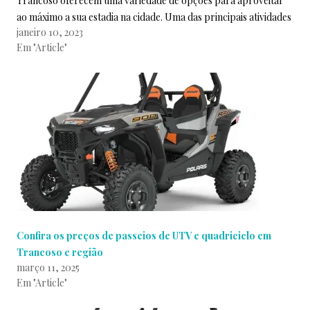
Trancoso oferecem uma variedade de opções para aproveitar
ao máximo a sua estadia na cidade. Uma das principais atividades
janeiro 10, 2023
oferecidas…
Em "Article"
Confira os preços de passeios de UTV e quadriciclo em
Trancoso e região
março 11, 2025
Em "Article"