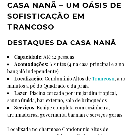
4
CASA NANÃ – UM OÁSIS DE
SOFISTICAÇÃO EM
TRANCOSO
DESTAQUES DA CASA NANÃ
Capacidade
: Até 12 pessoas
Acomodações
: 6 suítes (4 na casa principal e 2 no
bangalô independente)
Localização
: Condomínio Altos de
Trancoso
, a 10
minutos a pé do Quadrado e da praia
Lazer
: Piscina cercada por um jardim tropical,
sauna úmida, bar externo, sala de brinquedos
Serviços
: Equipe completa com cozinheira,
arrumadeiras, governanta, barman e serviços gerais
Localizada no charmoso Condomínio Altos de