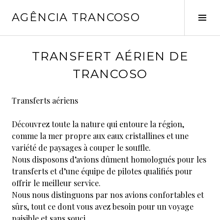
Pular
AGÊNCIA TRANCOSO
para
Alt
o
late
conteúdo
j
TRANSFERT AÉRIEN DE
u
TRANCOSO
n
h
Transferts aériens
o
1
Découvrez toute la nature qui entoure la région,
6
comme la mer propre aux eaux cristallines et une
,
variété de paysages à couper le souffle.
2
Nous disposons d’avions dûment homologués pour les
0
transferts et d’une équipe de pilotes qualifiés pour
2
offrir le meilleur service.
5
Nous nous distinguons par nos avions confortables et
sûrs, tout ce dont vous avez besoin pour un voyage
paisible et sans souci.