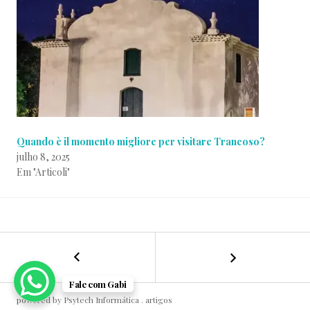
Quando è il momento migliore per visitare Trancoso?
julho 8, 2025
Em "Articoli"
P
p
←
Découvrez
NAVEGAÇÃO
o
o
Trancoso,
s
r
Bahia,
DE
t
A
Fale com Gabi
en
a
g
powered by Psytech Informática .
artigos
louant
d
ê