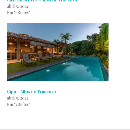
abril 5, 2024
Em "7 Suítes"
Cipó – Altos de Trancoso
abril 5, 2024
Em "3 Suítes"
P
p