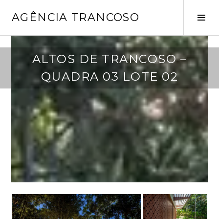
Pular
AGÊNCIA TRANCOSO
para
Alt
o
late
conteúdo
a
ALTOS DE TRANCOSO –
b
QUADRA 03 LOTE 02
r
i
l
5
,
2
0
2
4