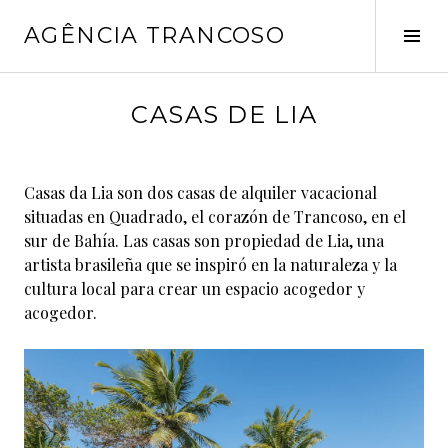
Pular
AGÊNCIA TRANCOSO
para
Alt
o
late
conteúdo
j
CASAS DE LIA
u
l
h
Casas da Lia son dos casas de alquiler vacacional
o
situadas en Quadrado, el corazón de Trancoso, en el
1
sur de Bahía. Las casas son propiedad de Lia, una
6
artista brasileña que se inspiró en la naturaleza y la
,
cultura local para crear un espacio acogedor y
2
acogedor.
0
2
5