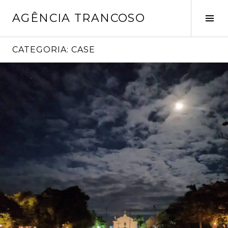
Pular
AGÊNCIA TRANCOSO
para
Alt
o
late
conteúdo
CATEGORIA:
CASE