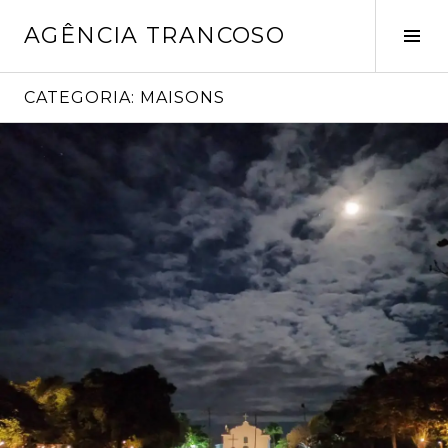
Pular
AGÊNCIA TRANCOSO
para
Alt
o
late
conteúdo
CATEGORIA:
MAISONS