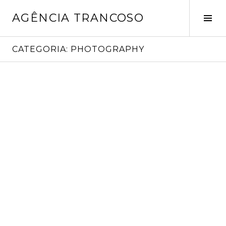
Pular
AGÊNCIA TRANCOSO
para
Alt
o
late
conteúdo
CATEGORIA:
PHOTOGRAPHY