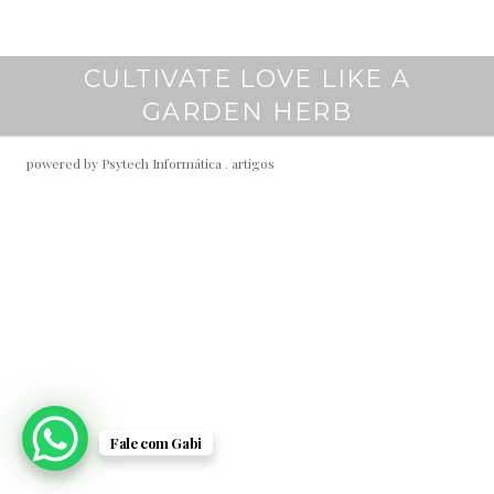
CULTIVATE LOVE LIKE A
j
a
GARDEN HERB
n
e
powered by Psytech Informática .
artigos
i
r
o
7
,
2
0
2
2
Fale com Gabi