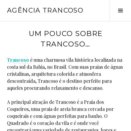
Pular
AGÊNCIA TRANCOSO
para
Alt
o
late
conteúdo
j
UM POUCO SOBRE
a
TRANCOSO…
n
e
Trancoso
é uma charmosa vila histórica localizada na
i
costa sul da Bahia, no Brasil. Com suas praias de águas
r
cristalinas, arquitetura colorida e atmosfera
o
descontraída, Trancoso é o destino perfeito para
1
aqueles procurando relaxamento e descanso.
1
,
A principal atração de Trancoso é a Praia dos
2
Coqueiros, uma praia de areia branca cercada por
0
coqueirais e com águas perfeitas para banho. O
2
Quadrado é o coração da vila e é onde você
3
encontrará uma variedade de restaurantes, bares e