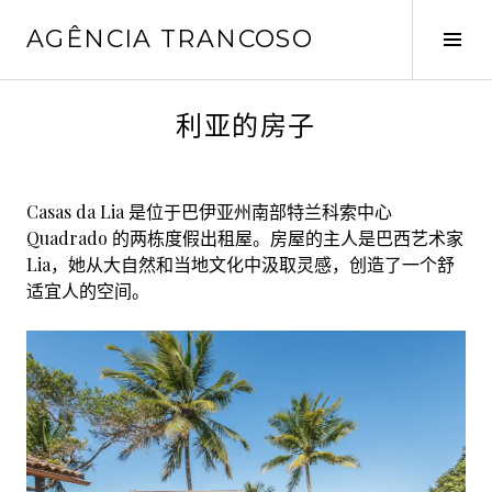
跳
AGÊNCIA TRANCOSO
转
Tog
到
Sid
内
容
J
利亚的房子
u
l
y
Casas da Lia 是位于巴伊亚州南部特兰科索中心
1
Quadrado 的两栋度假出租屋。房屋的主人是巴西艺术家
4
Lia，她从大自然和当地文化中汲取灵感，创造了一个舒
,
适宜人的空间。
2
0
2
5