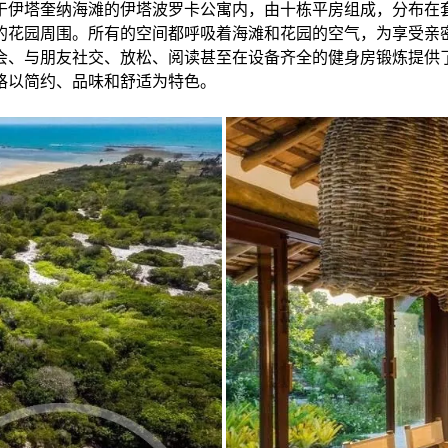
于伊塔奎纳海滩的伊塔波罗卡公寓内，由十栋平房组成，分布在
的花园周围。所有的空间都呼吸着海滩和花园的空气，为享受亲
会、与朋友社交、放松、阅读甚至在设备齐全的健身房锻炼提供
格以简约、品味和舒适为特色。