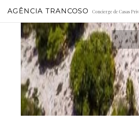
跳
AGÊNCIA TRANCOSO
转
Concierge de Casas Priva
到
内
容