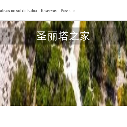
tivas no sul da Bahia – Reservas – Passeios
圣丽塔之家
M
a
y
6
,
2
0
2
5