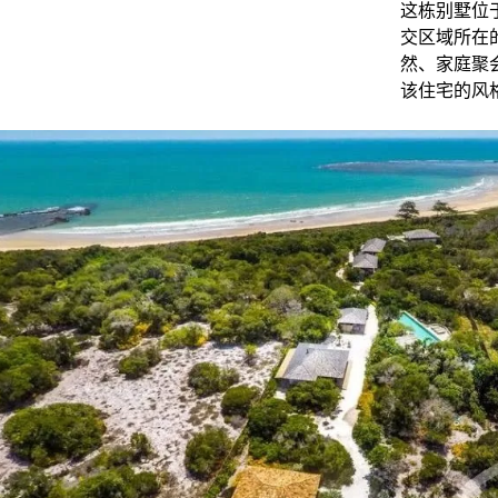
这栋别墅位
交区域所在
然、家庭聚
该住宅的风