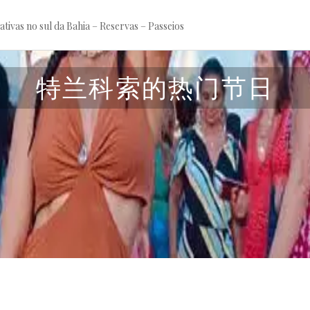
tivas no sul da Bahia – Reservas – Passeios
特兰科索的热门节日
m
a
i
o
6
,
2
0
2
5