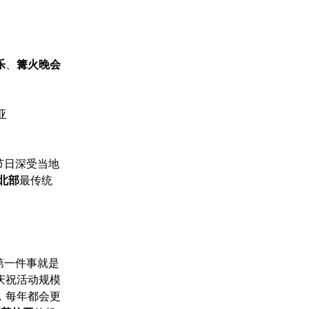
乐
、
篝火晚会
亚
节日深受当地
北部
最传统
第一件事就是
庆祝活动规模
，每年都会更