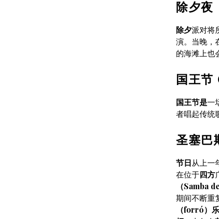
除夕夜
除夕
派对将
演。当晚，
的海滩上也
国王节 
国王节是
一
者唱起传统
圣塞巴斯
节日
从上一
在位于
四方
（Samba de
期间不断重
（forró）