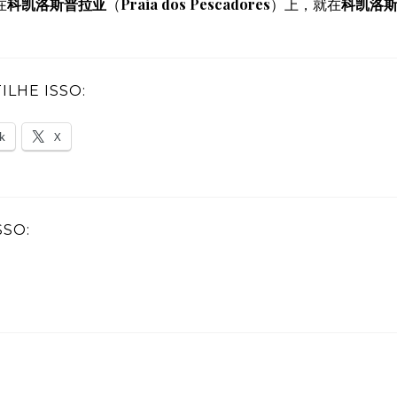
在
科凯洛斯普拉亚
（
Praia dos Pescadores
）上，就在
科凯洛
LHE ISSO:
k
X
SSO: