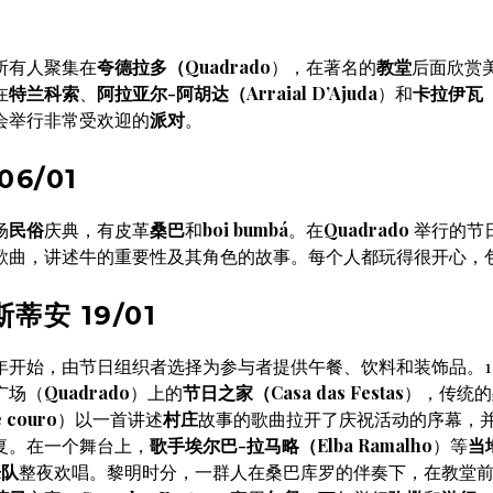
所有人聚集在
夸德拉多（Quadrado
），在著名的
教堂
后面欣赏
在
特兰科索
、
阿拉亚尔-阿胡达（Arraial D’Ajuda
）和
卡拉伊瓦（C
会举行非常受欢迎的
派对
。
06/01
场
民俗
庆典，有皮革
桑巴
和
boi bumbá
。在
Quadrado
举行的节
歌曲，讲述牛的重要性及其角色的故事。每个人都玩得很开心，
蒂安 19/01
年开始，由节日组织者选择为参与者提供午餐、饮料和装饰品。1 月
广场（
Quadrado
）上的
节日之家（Casa das Festas
），传统的
 couro
）以一首讲述
村庄
故事的歌曲拉开了庆祝活动的序幕，
复。在一个舞台上，
歌手埃尔巴-拉马略（Elba Ramalho
）等
当
乐队
整夜欢唱。黎明时分，一群人在桑巴库罗的伴奏下，在教堂