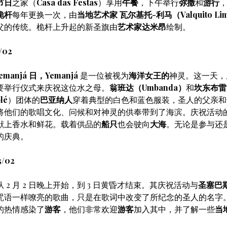
节日
之家（
Casa das Festas
）享用
午餐
，下午举行
弥撒
和
游行
桅杆
每年更换一次，由
当地艺术家
瓦尔基托-利马（Valquito Li
父的传统。桅杆上升起的新圣旗由
艺术家达米昂
绘制。
/02
emanjá 日，Yemanjá
是一位被视为
海洋女王的
神灵。这一天，
要举行仪式来庆祝这位水之母。
翁班达（Umbanda）
和
坎东布雷
lé
）团体的
巴亚纳人
穿着典型的白色和蓝色服装，圣人的父亲和
将他们的歌唱文化、问候和对神灵的供奉带到了海滨。庆祝活动
献上香水和鲜花。载着供品的
船只
也会驶向
大海
。无论是参与还
的庆典。
/02
从 2 月 2 日晚上开始，到 3 日黄昏才结束。其庆祝活动与
圣塞巴
咒语一样嘹亮的歌曲，只是在歌词中改变了所纪念的圣人的名字
的热情感染了
游客
，他们非常欢迎
游客
加入其中，并了解一些
当