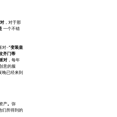
对
，对于那
是
一个不错
对–“
变装皇
皮齐门蒂
派对
，每年
创意的服
夜晚已经来到
资产
。
弥
他们所得到的