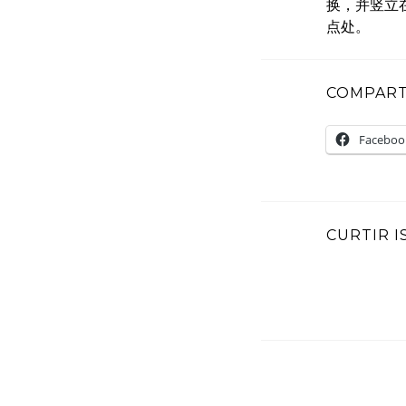
换，并竖立
点处。
COMPARTI
Faceboo
CURTIR I
P
p
o
o