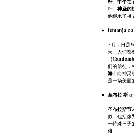
杆
。中午在
杆。
神圣的
他继承了祖
Iemanjá 02
2 月 2 日是
Y
天，人们都
（Candomb
们的信徒，
海上
向神灵
是一场美丽
圣布拉 斯 03
圣布拉斯节
似，包括像
一特殊日子
俗
。