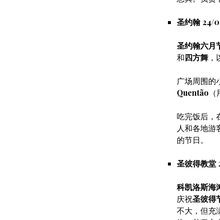
圣约翰 24/0
圣约翰六月
和
四方舞
，
广场周围的
Quentão
（
吃完饭后，
人和各地游
的节日。
圣彼得教堂 2
科凯洛斯海滩（P
庆祝
圣彼得
不大，但充