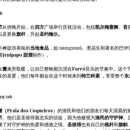
6
节
从傍晚开始，在
四方
广场举行庆祝活动，包括
凯尔梅塞舞
、
音
以及更换
旗杆
，升起
圣约翰
旗
。
小摊提供美味的
当地食品
，如 mungunzá、煮花生和著名的巴伊
用
Jenipapo 甜酒
制作）。
在
篝火
旁取暖，让自己整晚都沉浸在
Forró
音乐的节奏中。这个
客的喜爱，他们每年都会在这个时候来到
特兰科索
，享受整个
东
9/06
raia dos Coqueiros
）的渔民和他们的朋友们每天清晨的
节
。他们是圣彼得最忠实的信徒，因为他被视为
渔民的守护神
。
满了对守护神的热爱和感激之情。
圣彼得
也有自己的
桅杆
和
旗帜