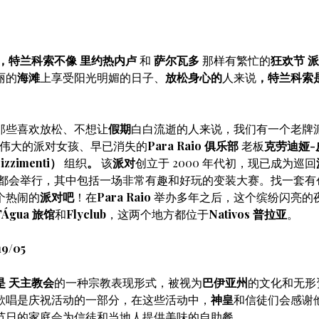
，特兰科索不像
里约热内卢
和
萨尔瓦多
那样有繁忙的
狂欢节
派
丽的
海滩
上享受阳光明媚的日子、
放松身心的
人来说
，特兰科索
那些喜欢放松、不想让
假期
白白流逝的人来说，我们有一个老牌派
由伟大的派对女孩、早已消失的
Para Raio 俱乐部
老板
克劳迪娅-
Pizzimenti）
组织
。
该
派对
创立于 2000 年代初，现已成为巡回
都会举行，其中包括一场非常有趣和好玩的变装大赛。找一套有
个热闹的
派对吧
！在
Para Raio
举办多年之后，这个缤纷闪亮的
D’Água 旅馆
和
Flyclub
，这两个地方都位于
Nativos 普拉亚
。
9/05
是
天主教会
的一种宗教表现形式，被视为
巴伊亚州
的文化和无形
歌唱是庆祝活动的一部分，在这些活动中，
神皇
和信徒们会感谢
节日的家庭会为信徒和当地人提供美味的自助餐。