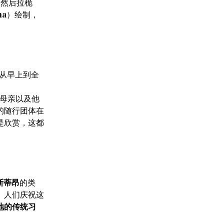
，然后拉桅
ma
）绘制，
从早上到全
母亲以及他
的随行团体在
是欣赏，这都
斯蒂昂
的类
。人们庆祝这
地的传统习