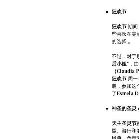
狂欢节
狂欢节
期间
些喜欢在美
的选择
。
不过，对于
后小姐
“，
（Claudia 
狂欢节
周一
装，参加这
了
Estrela 
神圣的圣灵 1
天主圣灵节
撒、游行和
恩典。负责