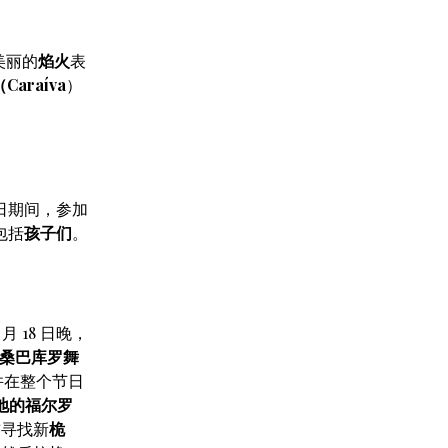
美丽的
焰火
表
araíva
）
日期间，参加
包括
孩子们
。
 18 日晚，
桑巴库罗舞
并在整个节日
地的福尔罗
前寻找新
桅