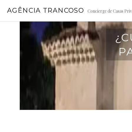
Pular
AGÊNCIA TRANCOSO
para
Concierge de Casas Priva
o
conteúdo
¿C
P