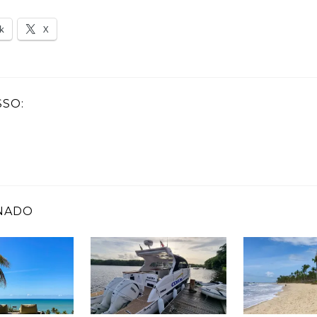
k
X
SSO:
NADO