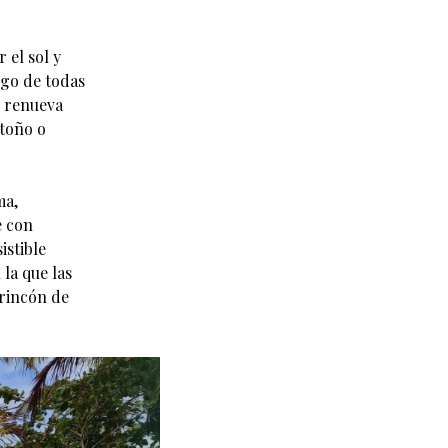
 el sol y
argo de todas
se renueva
toño o
ma,
e con
istible
 la que las
 rincón de