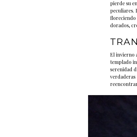
pierde su e
peculiares. 
floreciendo
dorados, cr
TRAN
El invierno 
templado inv
serenidad de
verdaderas 
reencontrar