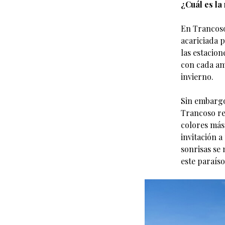
¿Cuál es la
En Trancoso,
acariciada p
las estacion
con cada am
invierno.
Sin embargo,
Trancoso rev
colores más
invitación a
sonrisas se 
este paraíso