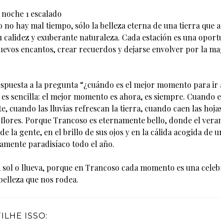
 noche 1 escalado
 no hay mal tiempo, sólo la belleza eterna de una tierra que 
u calidez y exuberante naturaleza. Cada estación es una opor
uevos encantos, crear recuerdos y dejarse envolver por la ma
respuesta a la pregunta “¿cuándo es el mejor momento para ir 
es sencilla: el mejor momento es ahora, es siempre. Cuando el 
, cuando las lluvias refrescan la tierra, cuando caen las hoj
s flores. Porque Trancoso es eternamente bello, donde el vera
 de la gente, en el brillo de sus ojos y en la cálida acogida de 
amente paradisíaco todo el año.
 sol o llueva, porque en Trancoso cada momento es una celeb
 belleza que nos rodea.
LHE ISSO: