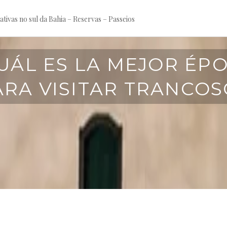
tivas no sul da Bahia – Reservas – Passeios
UÁL ES LA MEJOR ÉP
j
u
ARA VISITAR TRANCOS
l
h
o
8
,
2
0
2
5