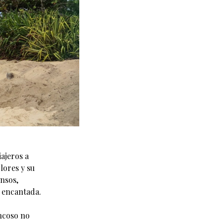
iajeros a
lores y su
ensos,
n encantada.
ancoso no