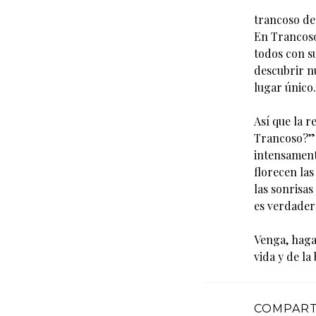
trancoso de
En Trancoso
todos con s
descubrir n
lugar único.
Así que la 
Trancoso?” 
intensamente
florecen la
las sonrisas
es verdader
Venga, haga
vida y de la
COMPARTI