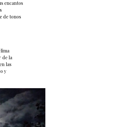
sus encantos
s
te de tonos
clima
 de la
en las
o y