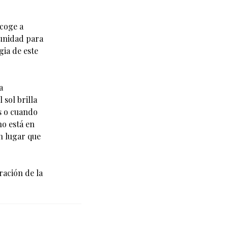
acoge a
tunidad para
gia de este
a
sol brilla
as o cuando
no está en
un lugar que
ración de la