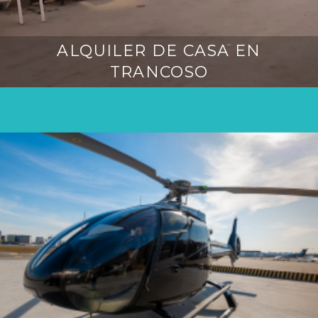
ALQUILER DE CASA EN
j
u
TRANCOSO
n
h
o
1
6
,
2
0
2
5