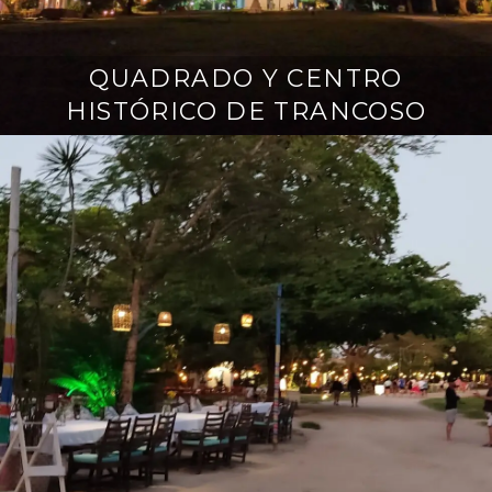
QUADRADO Y CENTRO
j
u
HISTÓRICO DE TRANCOSO
n
h
o
1
6
,
2
0
2
5