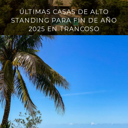
ÚLTIMAS CASAS DE ALTO
j
u
STANDING PARA FIN DE AÑO
n
2025 EN TRANCOSO
h
o
2
7
,
2
0
2
5