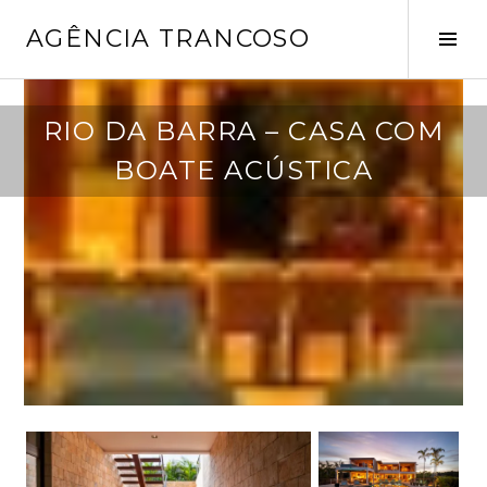
Pular
AGÊNCIA TRANCOSO
para
Alt
o
late
conteúdo
a
RIO DA BARRA – CASA COM
b
BOATE ACÚSTICA
r
i
l
5
,
2
0
2
4