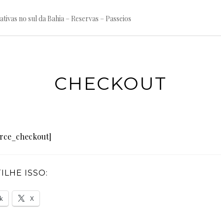
tivas no sul da Bahia – Reservas – Passeios
CHECKOUT
ce_checkout]
LHE ISSO:
k
X