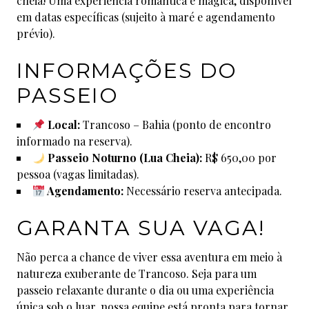
cheia! Uma experiência romântica e mágica, disponível
em datas específicas (sujeito à maré e agendamento
prévio).
INFORMAÇÕES DO
PASSEIO
Local:
Trancoso – Bahia (ponto de encontro
informado na reserva).
Passeio Noturno (Lua Cheia):
R$ 650,00 por
pessoa (vagas limitadas).
Agendamento:
Necessário reserva antecipada.
GARANTA SUA VAGA!
Não perca a chance de viver essa aventura em meio à
natureza exuberante de Trancoso. Seja para um
passeio relaxante durante o dia ou uma experiência
única sob o luar, nossa equipe está pronta para tornar