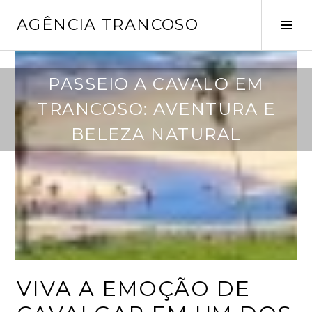
Pular
AGÊNCIA TRANCOSO
para
Alt
o
late
conteúdo
a
PASSEIO A CAVALO EM
b
TRANCOSO: AVENTURA E
r
i
BELEZA NATURAL
l
1
5
,
2
0
2
5
VIVA A EMOÇÃO DE